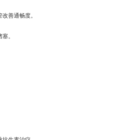
管改善通畅度。
堵塞。
。
脉抗生素治疗。