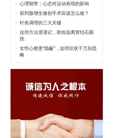
心理韧带：心态对运动表现的影响
前列腺增生微创手术应该怎么做？
针灸调理的三大关键
这些方法需谨记，助你远离肾结石困
扰
女性心梗更“隐蔽”，这些症状千万别忽
略