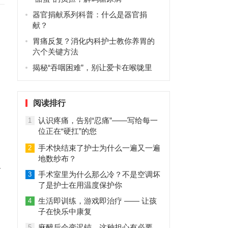
器官捐献系列科普：什么是器官捐
献？
胃痛反复？消化内科护士教你养胃的
六个关键方法
揭秘“吞咽困难”，别让爱卡在喉咙里
阅读排行
认识疼痛，告别“忍痛”——写给每一
1
位正在“硬扛”的您
手术快结束了护士为什么一遍又一遍
2
地数纱布？
合
手术室里为什么那么冷？不是空调坏
3
了是护士在用温度保护你
生活即训练，游戏即治疗 —— 让孩
4
子在快乐中康复
麻醉后会变迟钝，这种担心有必要
5