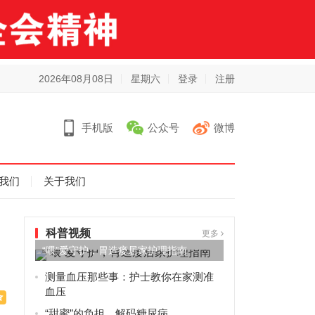
2026年08月08日
星期六
登录
注册
手机版
公众号
微博
我们
关于我们
科普视频
更多
“喂”爱守护，胃造瘘居家护理指南
测量血压那些事：护士教你在家测准
血压
“甜蜜”的负担，解码糖尿病