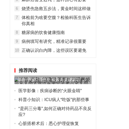
烧烫伤急救五步法，黄金时间这样做
6
体检前为啥要空腹？检验科医生告诉
7
你真相
糖尿病的饮食健康指南
8
病例填写有讲究，精准记录很重要
9
正确认识白内障，这些误区要避免
10
推荐阅读
深耕 “六好” 强堡垒 银龄向党建新功
—— 记山西省离退休...
医学影像：疾病诊断的“火眼金睛”
科普小知识：ICU病人“吃饭”的那些事
“是药三分毒”,如何正确对待药品不良反
应?
心脏搭桥术后：悉心护理促恢复