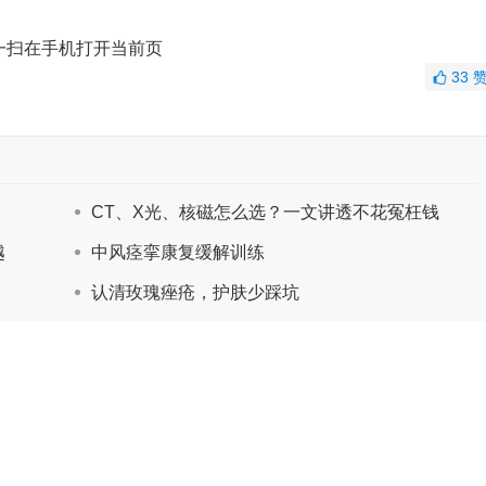
一扫在手机打开当前页
33
CT、X光、核磁怎么选？一文讲透不花冤枉钱
越
中风痉挛康复缓解训练
认清玫瑰痤疮，护肤少踩坑