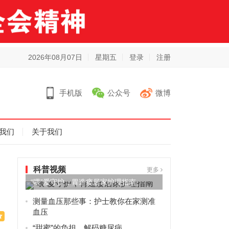
2026年08月07日
星期五
登录
注册
手机版
公众号
微博
我们
关于我们
科普视频
更多
“喂”爱守护，胃造瘘居家护理指南
测量血压那些事：护士教你在家测准
血压
“甜蜜”的负担，解码糖尿病