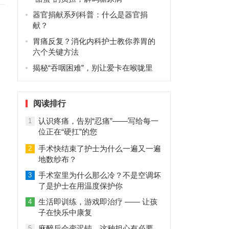
器官捐献系列科普：什么是器官捐
献？
胃痛反复？消化内科护士教你养胃的
六个关键方法
揭秘“吞咽困难”，别让爱卡在喉咙里
阅读排行
认识疼痛，告别“忍痛”——写给每一
1
位正在“硬扛”的您
手术快结束了护士为什么一遍又一遍
2
地数纱布？
手术室里为什么那么冷？不是空调坏
3
了是护士在用温度保护你
生活即训练，游戏即治疗 —— 让孩
4
子在快乐中康复
麻醉后会变迟钝，这种担心有必要
5