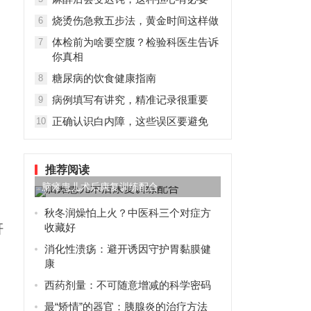
烧烫伤急救五步法，黄金时间这样做
6
体检前为啥要空腹？检验科医生告诉
7
你真相
糖尿病的饮食健康指南
8
病例填写有讲究，精准记录很重要
9
正确认识白内障，这些误区要避免
10
推荐阅读
脑瘫患儿术后康复训练配合
秋冬润燥怕上火？中医科三个对症方
收藏好
肝
消化性溃疡：避开诱因守护胃黏膜健
康
西药剂量：不可随意增减的科学密码
最“矫情”的器官：胰腺炎的治疗方法