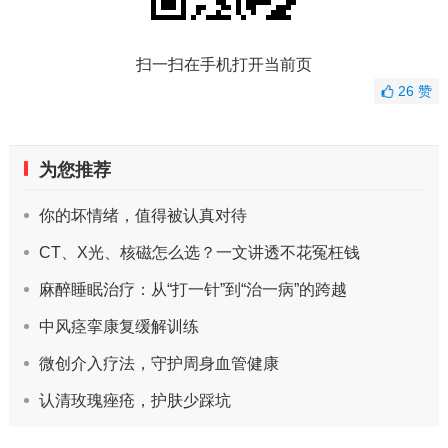
扫一扫在手机打开当前页
26
赞
为您推荐
你的坏情绪，值得被认真对待
CT、X光、核磁怎么选？一文讲透不花冤枉钱
麻醉睡眠治疗：从“打一针”到“治一病”的跨越
中风痉挛康复缓解训练
微创介入疗法，守护周身血管健康
认清玫瑰痤疮，护肤少踩坑