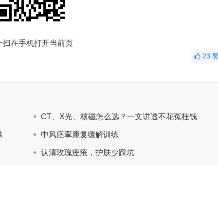
一扫在手机打开当前页
23
CT、X光、核磁怎么选？一文讲透不花冤枉钱
越
中风痉挛康复缓解训练
认清玫瑰痤疮，护肤少踩坑