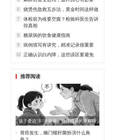
烧烫伤急救五步法，黄金时间这样做
6
体检前为啥要空腹？检验科医生告诉
7
你真相
糖尿病的饮食健康指南
8
病例填写有讲究，精准记录很重要
9
正确认识白内障，这些误区要避免
10
推荐阅读
孩子爱说“不”？恭喜，这是成长的里程碑
胃癌发生，幽门螺杆菌扮演什么角
色？