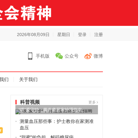
2026年08月09日
星期日
登录
注册
手机版
公众号
微博
我们
关于我们
科普视频
更多
“喂”爱守护，胃造瘘居家护理指南
测量血压那些事：护士教你在家测准
血压
“甜蜜”的负担，解码糖尿病