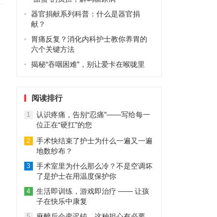
器官捐献系列科普：什么是器官捐
献？
胃痛反复？消化内科护士教你养胃的
六个关键方法
揭秘“吞咽困难”，别让爱卡在喉咙里
阅读排行
认识疼痛，告别“忍痛”——写给每一
1
位正在“硬扛”的您
手术快结束了护士为什么一遍又一遍
2
地数纱布？
手术室里为什么那么冷？不是空调坏
3
了是护士在用温度保护你
生活即训练，游戏即治疗 —— 让孩
4
子在快乐中康复
麻醉后会变迟钝，这种担心有必要
5