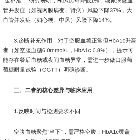
“金标准”。研究表明，HbA1c每降低1%，糖尿病微血
管并发症（如视网膜病变、肾病）风险下降37%，大
血管并发症（如心梗、中风）风险下降14%。
3.诊断补充作用：对于空腹血糖正常但HbA1c升高
者（如空腹血糖6.0mmol/L，HbA1c 6.8%），提示可
能存在餐后血糖或夜间血糖异常，需进一步做口服葡
萄糖耐量试验（OGTT）明确诊断。
三、二者的核心差异与临床应用
1.反映时间与检测要求不同
空腹血糖聚焦“当下”，需严格空腹；HbA1c覆盖