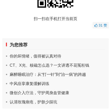
扫一扫在手机打开当前页
31
赞
为您推荐
你的坏情绪，值得被认真对待
CT、X光、核磁怎么选？一文讲透不花冤枉钱
麻醉睡眠治疗：从“打一针”到“治一病”的跨越
中风痉挛康复缓解训练
微创介入疗法，守护周身血管健康
认清玫瑰痤疮，护肤少踩坑