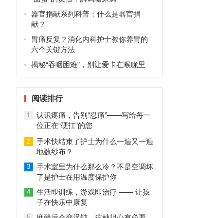
器官捐献系列科普：什么是器官捐
献？
加
胃痛反复？消化内科护士教你养胃的
六个关键方法
揭秘“吞咽困难”，别让爱卡在喉咙里
阅读排行
认识疼痛，告别“忍痛”——写给每一
1
位正在“硬扛”的您
手术快结束了护士为什么一遍又一遍
2
地数纱布？
手术室里为什么那么冷？不是空调坏
3
了是护士在用温度保护你
生活即训练，游戏即治疗 —— 让孩
4
子在快乐中康复
麻醉后会变迟钝，这种担心有必要
5