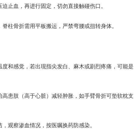
压迫止血，再进行固定，切勿直接触碰伤口。
，脊柱骨折需用平板搬运，严禁弯腰或扭转身体。
温度和感觉，若出现指尖发白、麻木或剧烈疼痛，可能是
抬高患肢（高于心脏）减轻肿胀，如手臂骨折可垫软枕支
洁，观察渗血情况，按医嘱换药防感染。