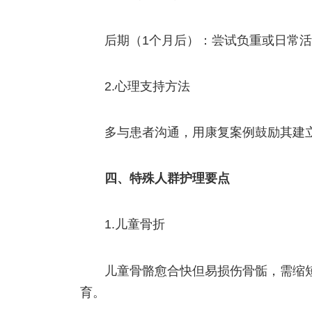
后期（1个月后）：尝试负重或日常
2.心理支持方法
多与患者沟通，用康复案例鼓励其建
四、特殊人群护理要点
1.儿童骨折
儿童骨骼愈合快但易损伤骨骺，需缩
育。