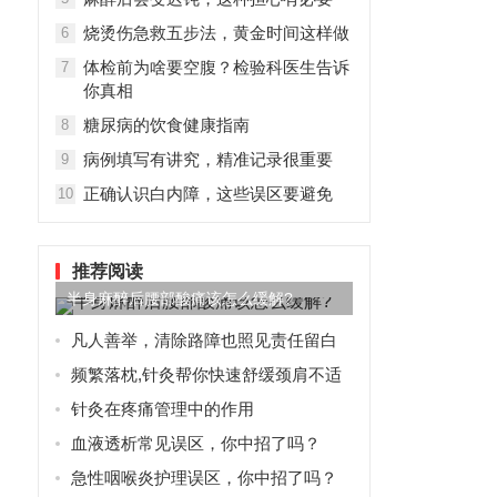
烧烫伤急救五步法，黄金时间这样做
6
体检前为啥要空腹？检验科医生告诉
7
你真相
糖尿病的饮食健康指南
8
病例填写有讲究，精准记录很重要
9
正确认识白内障，这些误区要避免
10
推荐阅读
半身麻醉后腰部酸痛该怎么缓解?
凡人善举，清除路障也照见责任留白
频繁落枕,针灸帮你快速舒缓颈肩不适
针灸在疼痛管理中的作用
血液透析常见误区，你中招了吗？
急性咽喉炎护理误区，你中招了吗？