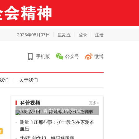
2026年08月07日
星期五
登录
注册
手机版
公众号
微博
我们
关于我们
科普视频
更多
“喂”爱守护，胃造瘘居家护理指南
测量血压那些事：护士教你在家测准
血压
“甜蜜”的负担，解码糖尿病