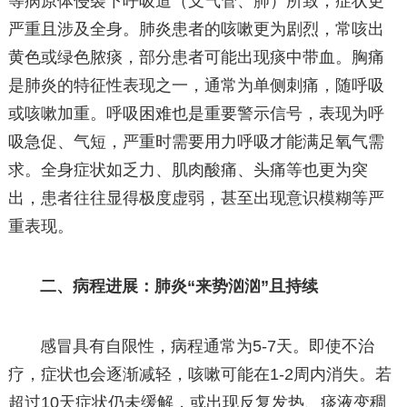
等病原体侵袭下呼吸道（支气管、肺）所致，症状更
严重且涉及全身。肺炎患者的咳嗽更为剧烈，常咳出
黄色或绿色脓痰，部分患者可能出现痰中带血。胸痛
是肺炎的特征性表现之一，通常为单侧刺痛，随呼吸
或咳嗽加重。呼吸困难也是重要警示信号，表现为呼
吸急促、气短，严重时需要用力呼吸才能满足氧气需
求。全身症状如乏力、肌肉酸痛、头痛等也更为突
出，患者往往显得极度虚弱，甚至出现意识模糊等严
重表现。
二、病程进展：肺炎“来势汹汹”且持续
感冒具有自限性，病程通常为5-7天。即使不治
疗，症状也会逐渐减轻，咳嗽可能在1-2周内消失。若
超过10天症状仍未缓解，或出现反复发热、痰液变稠