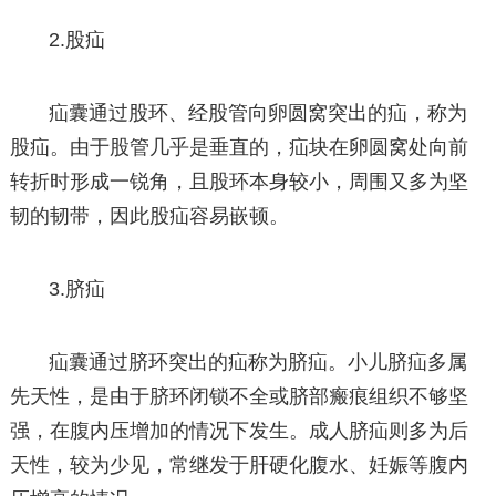
2.股疝
疝囊通过股环、经股管向卵圆窝突出的疝，称为
股疝。由于股管几乎是垂直的，疝块在卵圆窝处向前
转折时形成一锐角，且股环本身较小，周围又多为坚
韧的韧带，因此股疝容易嵌顿。
3.脐疝
疝囊通过脐环突出的疝称为脐疝。小儿脐疝多属
先天性，是由于脐环闭锁不全或脐部瘢痕组织不够坚
强，在腹内压增加的情况下发生。成人脐疝则多为后
天性，较为少见，常继发于肝硬化腹水、妊娠等腹内