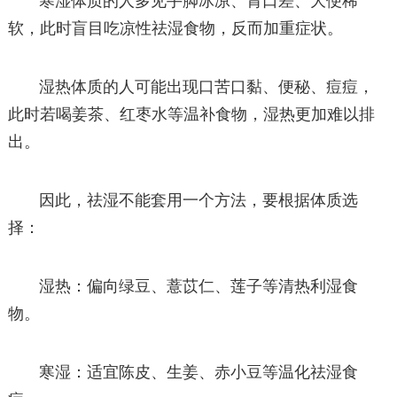
寒湿体质的人多见手脚冰凉、胃口差、大便稀
软，此时盲目吃凉性祛湿食物，反而加重症状。
湿热体质的人可能出现口苦口黏、便秘、痘痘，
此时若喝姜茶、红枣水等温补食物，湿热更加难以排
出。
因此，祛湿不能套用一个方法，要根据体质选
择：
湿热：偏向绿豆、薏苡仁、莲子等清热利湿食
物。
寒湿：适宜陈皮、生姜、赤小豆等温化祛湿食