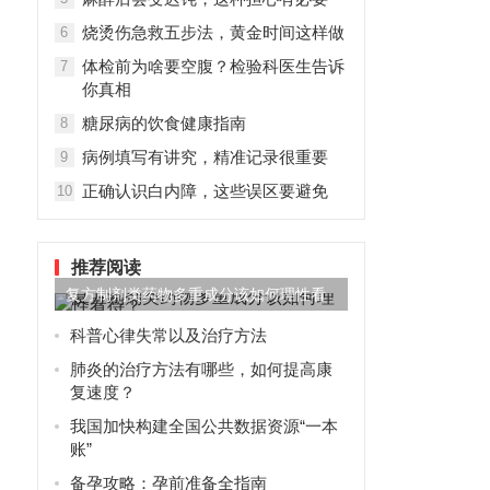
烧烫伤急救五步法，黄金时间这样做
6
体检前为啥要空腹？检验科医生告诉
7
你真相
糖尿病的饮食健康指南
8
病例填写有讲究，精准记录很重要
9
正确认识白内障，这些误区要避免
10
推荐阅读
复方制剂类药物多重成分该如何理性看
待？
；
科普心律失常以及治疗方法
肺炎的治疗方法有哪些，如何提高康
复速度？
我国加快构建全国公共数据资源“一本
账”
备孕攻略：孕前准备全指南