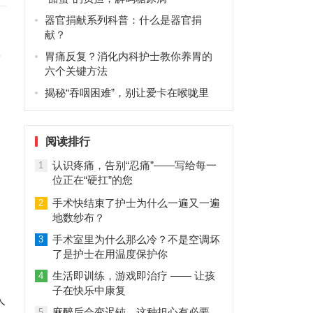
器官捐献系列科普：什么是器官捐
献？
，
胃痛反复？消化内科护士教你养胃的
六个关键方法
揭秘“吞咽困难”，别让爱卡在喉咙里
阅读排行
认识疼痛，告别“忍痛”——写给每一
1
位正在“硬扛”的您
手术快结束了护士为什么一遍又一遍
2
地数纱布？
手术室里为什么那么冷？不是空调坏
3
了是护士在用温度保护你
生活即训练，游戏即治疗 —— 让孩
4
。
子在快乐中康复
人
麻醉后会变迟钝，这种担心有必要
5