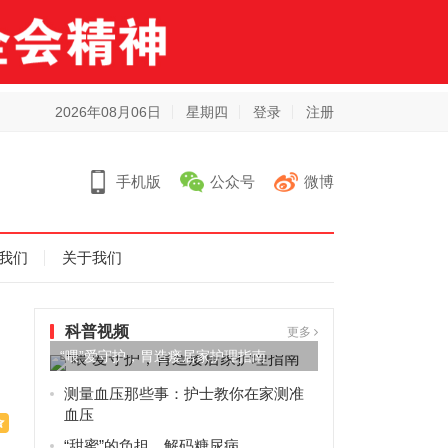
2026年08月06日
星期四
登录
注册
手机版
公众号
微博
我们
关于我们
科普视频
更多
“喂”爱守护，胃造瘘居家护理指南
测量血压那些事：护士教你在家测准
血压
“甜蜜”的负担，解码糖尿病