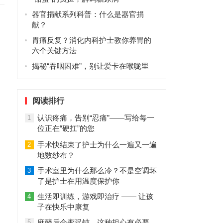
器官捐献系列科普：什么是器官捐
献？
胃痛反复？消化内科护士教你养胃的
六个关键方法
揭秘“吞咽困难”，别让爱卡在喉咙里
阅读排行
认识疼痛，告别“忍痛”——写给每一
1
位正在“硬扛”的您
手术快结束了护士为什么一遍又一遍
2
地数纱布？
手术室里为什么那么冷？不是空调坏
3
了是护士在用温度保护你
生活即训练，游戏即治疗 —— 让孩
4
子在快乐中康复
麻醉后会变迟钝，这种担心有必要
5