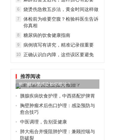
烧烫伤急救五步法，黄金时间这样做
6
体检前为啥要空腹？检验科医生告诉
7
你真相
糖尿病的饮食健康指南
8
病例填写有讲究，精准记录很重要
9
正确认识白内障，这些误区要避免
10
推荐阅读
幽门螺杆菌感染如何根治？
胰腺疾病饮食护理，中西搭配护脾胃
胸壁肿瘤术后伤口护理：感染预防与
愈合技巧
中医调理，告别亚健康
肺大疱合并慢阻肺护理：兼顾控喘与
防破裂