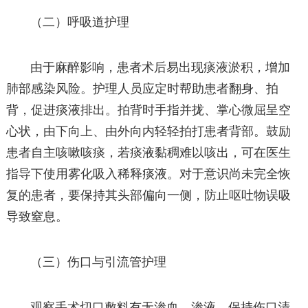
（二）呼吸道护理
由于麻醉影响，患者术后易出现痰液淤积，增加
肺部感染风险。护理人员应定时帮助患者翻身、拍
背，促进痰液排出。拍背时手指并拢、掌心微屈呈空
心状，由下向上、由外向内轻轻拍打患者背部。鼓励
患者自主咳嗽咳痰，若痰液黏稠难以咳出，可在医生
指导下使用雾化吸入稀释痰液。对于意识尚未完全恢
复的患者，要保持其头部偏向一侧，防止呕吐物误吸
导致窒息。
（三）伤口与引流管护理
观察手术切口敷料有无渗血、渗液，保持伤口清