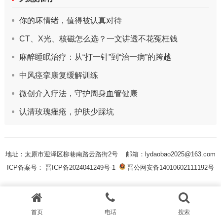
你的坏情绪，值得被认真对待
CT、X光、核磁怎么选？一文讲透不花冤枉钱
麻醉睡眠治疗：从“打一针”到“治一病”的跨越
中风痉挛康复缓解训练
微创介入疗法，守护周身血管健康
认清玫瑰痤疮，护肤少踩坑
地址：太原市迎泽区柳巷南路云路街2号
邮箱：lydaobao2025@163.com
ICP备案号： 晋ICP备2024041249号-1
晋公网安备14010602111192号
首页
电话
搜索