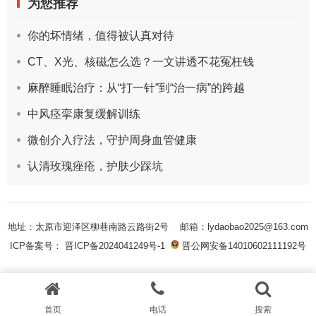
为您推荐
你的坏情绪，值得被认真对待
CT、X光、核磁怎么选？一文讲透不花冤枉钱
麻醉睡眠治疗：从“打一针”到“治一病”的跨越
中风痉挛康复缓解训练
微创介入疗法，守护周身血管健康
认清玫瑰痤疮，护肤少踩坑
地址：太原市迎泽区柳巷南路云路街2号
邮箱：lydaobao2025@163.com
ICP备案号： 晋ICP备2024041249号-1
晋公网安备14010602111192号
首页
电话
搜索