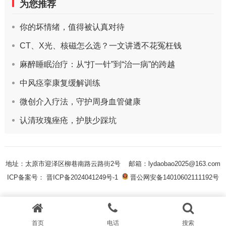
为您推荐
你的坏情绪，值得被认真对待
CT、X光、核磁怎么选？一文讲透不花冤枉钱
麻醉睡眠治疗：从“打一针”到“治一病”的跨越
中风痉挛康复缓解训练
微创介入疗法，守护周身血管健康
认清玫瑰痤疮，护肤少踩坑
地址：太原市迎泽区柳巷南路云路街2号
邮箱：lydaobao2025@163.com
ICP备案号： 晋ICP备2024041249号-1
晋公网安备14010602111192号
首页
电话
搜索