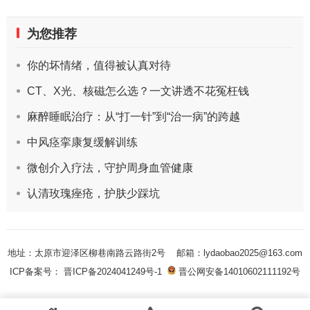
为您推荐
你的坏情绪，值得被认真对待
CT、X光、核磁怎么选？一文讲透不花冤枉钱
麻醉睡眠治疗：从“打一针”到“治一病”的跨越
中风痉挛康复缓解训练
微创介入疗法，守护周身血管健康
认清玫瑰痤疮，护肤少踩坑
地址：太原市迎泽区柳巷南路云路街2号
邮箱：lydaobao2025@163.com
ICP备案号： 晋ICP备2024041249号-1
晋公网安备14010602111192号