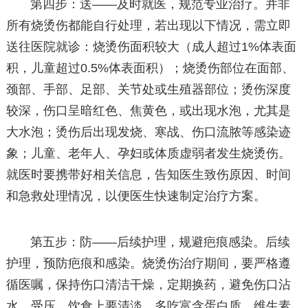
第四步：送——及时就医，规范专业治疗。并非
所有烧烫伤都能自行处理，若出现以下情况，需立即
送往医院就诊：烧烫伤面积较大（成人超过1%体表面
积，儿童超过0.5%体表面积）；烧烫伤部位在面部、
颈部、手部、足部、关节处或生殖器部位；烫伤深度
较深，伤口呈暗红色、焦黄色，或出现水泡，尤其是
大水泡；烫伤后出现发烧、寒战、伤口流脓等感染迹
象；儿童、老年人、孕妇或体质虚弱者发生烧烫伤。
就医时要携带好相关信息，告知医生致伤原因、时间
和急救处理情况，以便医生快速制定治疗方案。
第五步：防——后续护理，规避疤痕感染。后续
护理，预防疤痕和感染。烧烫伤治疗期间，要严格遵
循医嘱，保持伤口清洁干燥，定期换药，避免伤口沾
水、受压。饮食上要清淡，多吃富含蛋白质、维生素