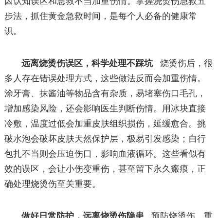
因认知误区和急救不当加重伤情。掌握烧烫伤急救五
步法，抓住黄金急救时间，是每个人必备的健康常
识。
远离烧烫伤误区，科学处理不踩坑
烧烫伤后，很
多人存在错误处理方式，这些做法反而会加重伤情。
涂牙膏、抹酱油等物品含有杂质，易堵塞伤口毛孔，
增加感染风险，还会影响医生判断伤情。用冰块直接
冷敷，温度过低会加重皮肤组织损伤，延缓愈合。挑
破水泡会破坏皮肤天然保护层，极易引发感染；自行
包扎不当则会压迫伤口，影响血液循环。这些看似有
效的误区，会让小伤变重伤，甚至留下永久瘢痕，正
确处理烧烫伤至关重要。
做好日常防护，远离烧烫伤隐患
预防烧烫伤，重