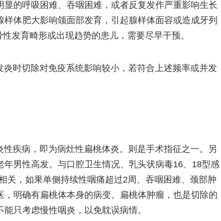
明显的呼吸困难、吞咽困难，或者反复发作严重影响生长
腺样体肥大影响颌面部发育，引起腺样体面容或造成牙列
骨性发育畸形或出现趋势的患儿，需要尽早干预。
发炎时切除对免疫系统影响较小，若符合上述频率或并发
炎性疾病，即为病灶性扁桃体炎。则是手术指征之一。另
年男性高发。与口腔卫生情况、乳头状病毒16、18型感
相关，如果单侧持续性咽痛超过2周、吞咽困难、颈部肿
医，明确有扁桃体本身的病变。扁桃体肿瘤，也是切除的
不能只考虑慢性咽炎，以免耽误病情。