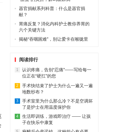
器官捐献系列科普：什么是器官捐
献？
胃痛反复？消化内科护士教你养胃的
六个关键方法
揭秘“吞咽困难”，别让爱卡在喉咙里
阅读排行
认识疼痛，告别“忍痛”——写给每一
1
位正在“硬扛”的您
手术快结束了护士为什么一遍又一遍
2
地数纱布？
手术室里为什么那么冷？不是空调坏
3
了是护士在用温度保护你
范
生活即训练，游戏即治疗 —— 让孩
4
子在快乐中康复
会
麻醉后会变迟钝，这种担心有必要
5