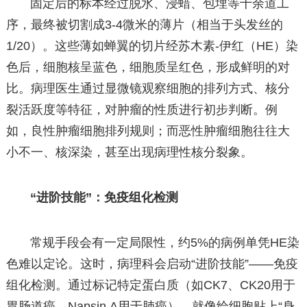
固定后的标本经过脱水、浸蜡、包埋等十余道工
序，最终被切割成3-4微米的薄片（相当于头发丝的
1/20）。这些薄如蝉翼的切片经苏木素-伊红（HE）染
色后，细胞核呈蓝色，细胞质呈红色，形成鲜明的对
比。病理医生通过显微镜观察细胞的排列方式、核分
裂活跃度等特征，对肿瘤的性质进行初步判断。例
如，良性肿瘤细胞排列规则；而恶性肿瘤细胞往往大
小不一、核深染，甚至出现病理性核分裂象。
“进阶技能”：免疫组化检测
常规手段会有一定局限性，约5%的病例单凭HE染
色难以定论。这时，病理科会启动“进阶技能”——免疫
组化检测。通过标记特定蛋白质（如CK7、CK20用于
胃肠道癌，Napsin A用于肺癌），就像给细胞贴上“身