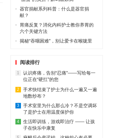
器官捐献系列科普：什么是器官捐
献？
胃痛反复？消化内科护士教你养胃的
六个关键方法
揭秘“吞咽困难”，别让爱卡在喉咙里
阅读排行
认识疼痛，告别“忍痛”——写给每一
1
位正在“硬扛”的您
手术快结束了护士为什么一遍又一遍
2
地数纱布？
手术室里为什么那么冷？不是空调坏
3
了是护士在用温度保护你
生活即训练，游戏即治疗 —— 让孩
4
子在快乐中康复
麻醉后会变迟钝，这种担心有必要
5