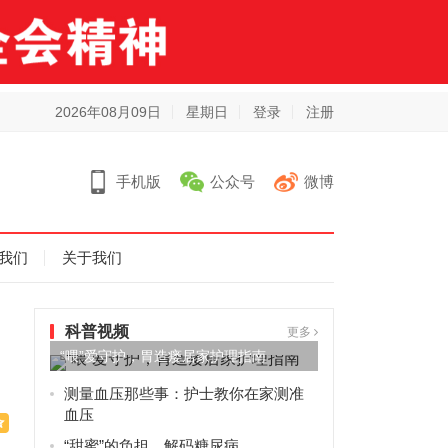
2026年08月09日
星期日
登录
注册
手机版
公众号
微博
我们
关于我们
科普视频
更多
“喂”爱守护，胃造瘘居家护理指南
测量血压那些事：护士教你在家测准
血压
“甜蜜”的负担，解码糖尿病