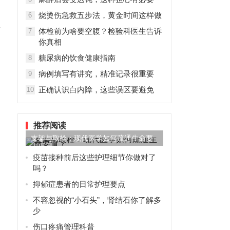
烧烫伤急救五步法，黄金时间这样做
6
但
体检前为啥要空腹？检验科医生告诉
7
你真相
糖尿病的饮食健康指南
8
病例填写有讲究，精准记录很重要
9
正确认识白内障，这些误区要避免
10
推荐阅读
支架与取栓：现代医学如何疏通生命要
道？
疫苗接种前后这些护理细节你做对了
吗？
抑郁症患者的日常护理要点
不容忽视的“小石头”，肾结石你了解多
少
伤口疼痛管理科普