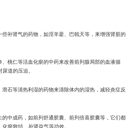
一些补肾气的药物，如淫羊藿、巴戟天等，来增强肾脏的
参、桃仁等活血化瘀的中药来改善前列腺局部的血液循
对尿道的压迫。
、滑石等清热利湿的药物来清除体内的湿热，减轻炎症反
生的中成药，如前列舒通胶囊、前列倍喜胶囊等，它们都
、化瘀散结、补肾益气等功效。