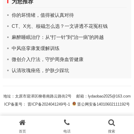
为您推荐
你的坏情绪，值得被认真对待
CT、X光、核磁怎么选？一文讲透不花冤枉钱
麻醉睡眠治疗：从“打一针”到“治一病”的跨越
中风痉挛康复缓解训练
微创介入疗法，守护周身血管健康
认清玫瑰痤疮，护肤少踩坑
地址：太原市迎泽区柳巷南路云路街2号
邮箱：lydaobao2025@163.com
ICP备案号： 晋ICP备2024041249号-1
晋公网安备14010602111192号
首页
电话
搜索