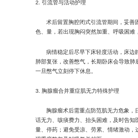
引流管与活动护理
术后留置胸腔闭式引流管期间，妥善
色、量，若出现胸闷突然加重、呼吸困难
病情稳定后尽早下床轻度活动，床边
肺部复张，改善憋气，长期卧床会导致肺
一旦憋气立刻停下休息。
胸腺瘤合并重症肌无力特殊护理
胸腺瘤术后需重点防范肌无力危象，
话无力、咳痰费力、抬头困难，及时告知
量、停药；避免受凉、劳累、情绪激动，