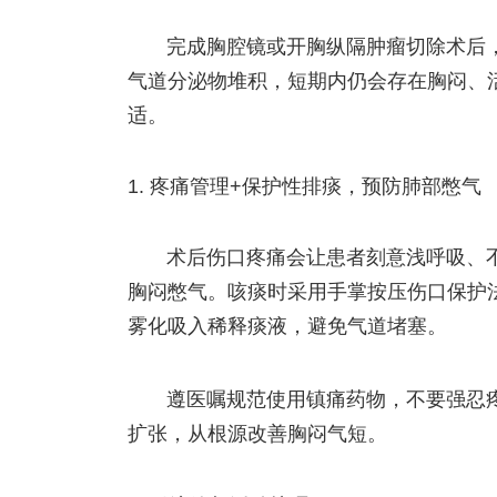
完成胸腔镜或开胸纵隔肿瘤切除术后
气道分泌物堆积，短期内仍会存在胸闷、
适。
疼痛管理+保护性排痰，预防肺部憋气
术后伤口疼痛会让患者刻意浅呼吸、
胸闷憋气。咳痰时采用手掌按压伤口保护
雾化吸入稀释痰液，避免气道堵塞。
遵医嘱规范使用镇痛药物，不要强忍
扩张，从根源改善胸闷气短。