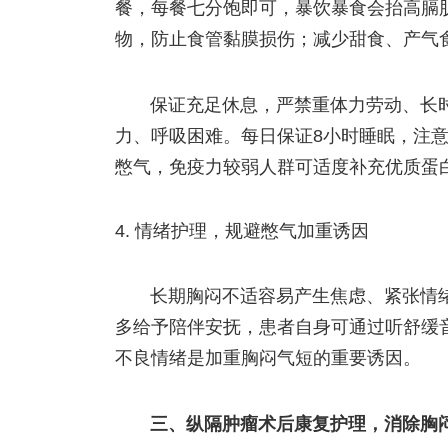
餐，每餐七分饱即可，暴饮暴食会抬高膈
物，防止食管黏膜损伤；减少甜食、产气
保证充足休息，严禁重体力劳动、长
力、呼吸困难。每日保证8小时睡眠，注
憋气，免疫力较弱人群可适度补充优质蛋
情绪护理，规避憋气加重诱因
长期胸闷不适容易产生焦虑、紧张情
多给予陪伴安抚，患者自身可通过听舒缓
不良情绪是加重胸闷气短的重要诱因。
三、纵隔肿瘤术后康复护理，消除胸