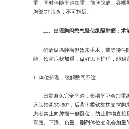
重，同时伴随平躺加重、前胸隐痛、吞咽
胸部CT筛查，不可拖延。
二、出现胸闷憋气疑似纵隔肿瘤：术
确诊纵隔肿瘤但暂未手术，或等待住
能、预防症状加重，做好以下护理，能稳
体位护理，缓解憋气不适
日常避免完全平躺，长期平卧会加重
床头抬高30-60°，后背垫柔软靠枕支
患者禁止向肿瘤一侧卧位，防止肿物直接
弯腰、下蹲、负重，剧烈体位变化会加重