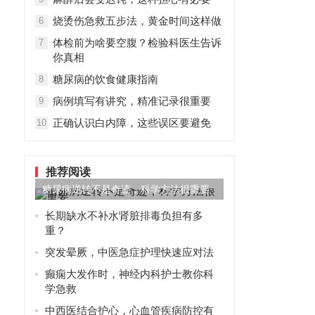
烧烫伤急救五步法，黄金时间这样做
6
体检前为啥要空腹？检验科医生告诉
7
你真相
糖尿病的饮食健康指南
8
病例填写有讲究，精准记录很重要
9
正确认识白内障，这些误区要避免
10
推荐阅读
糖尿病逆转不是奇迹，科学方法很重要
长期缺水不补水肾脏排毒负担有多
重？
突发晕厥，中医急症护理快速应对法
癫痫大发作时，神经内科护士教你科
学急救
中西医结合护心，心血管疾病防控有