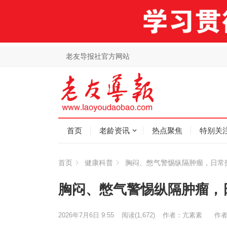
老友导报社官方网站
首页
老龄资讯
热点聚焦
特别关
首页
健康科普
胸闷、憋气警惕纵隔肿瘤，日常
胸闷、憋气警惕纵隔肿瘤，
2026年7月6日 9:55
阅读
(1,672)
作者：亢素素
作