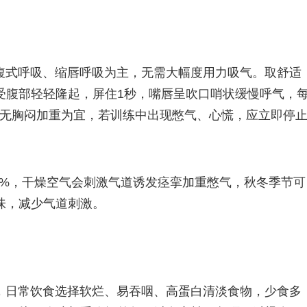
腹式呼吸、缩唇呼吸为主，无需大幅度用力吸气。取舒适
受腹部轻轻隆起，屏住1秒，嘴唇呈吹口哨状缓慢呼气，
度以无胸闷加重为宜，若训练中出现憋气、心慌，应立即停
60%，干燥空气会刺激气道诱发痉挛加重憋气，秋冬季节可
味，减少气道刺激。
，日常饮食选择软烂、易吞咽、高蛋白清淡食物，少食多