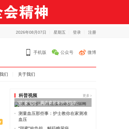
2026年08月07日
星期五
登录
注册
手机版
公众号
微博
我们
关于我们
科普视频
更多
“喂”爱守护，胃造瘘居家护理指南
测量血压那些事：护士教你在家测准
血压
“甜蜜”的负担，解码糖尿病