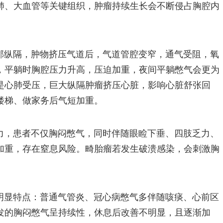
肺、大血管等关键组织，肿瘤持续生长会不断侵占胸腔内
邻纵隔，肿物挤压气道后，气道管腔变窄，通气受阻，氧
，平躺时胸腔压力升高，压迫加重，夜间平躺憋气会更为
是心肺受压，巨大纵隔肿瘤挤压心脏，影响心脏舒张回
楼梯、做家务后气短加重。
力，患者不仅胸闷憋气，同时伴随眼睑下垂、四肢乏力、
加重，存在窒息风险。畸胎瘤若发生破溃感染，会刺激胸
明显特点：普通气管炎、冠心病憋气多伴随咳痰、心前区
发的胸闷憋气呈持续性，休息后改善不明显，且逐渐加