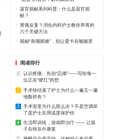
器官捐献系列科普：什么是器官捐
献？
胃痛反复？消化内科护士教你养胃的
六个关键方法
迫
揭秘“吞咽困难”，别让爱卡在喉咙里
阅读排行
认识疼痛，告别“忍痛”——写给每一
1
位正在“硬扛”的您
手术快结束了护士为什么一遍又一遍
2
地数纱布？
手术室里为什么那么冷？不是空调坏
3
了是护士在用温度保护你
生活即训练，游戏即治疗 —— 让孩
4
子在快乐中康复
麻醉后会变迟钝，这种担心有必要
5