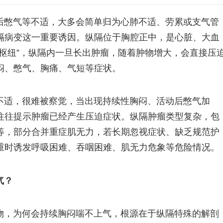
后憋气等不适，大多会简单归为心肺不适、劳累或支气管
隔病变这一重要诱因。纵隔位于胸腔正中，是心脏、大血
枢纽”，纵隔内一旦长出肿瘤，随着肿物增大，会直接压
闷、憋气、胸痛、气短等症状。
不适，很难被察觉，当出现持续性胸闷、活动后憋气加
往往提示肿瘤已经产生压迫症状。纵隔肿瘤类型复杂，包
等，部分合并重症肌无力，若长期忽视症状、缺乏规范护
重时诱发呼吸困难、吞咽困难、肌无力危象等危险情况。
气？
物，为何会持续胸闷喘不上气，根源在于纵隔特殊的解剖