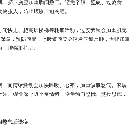
肌，挤压胸腔加重胸闷憋气。避免辛辣、坚硬、过烫食
食物摄入，防止腹胀压迫胸腔。
时间快走、爬高层楼梯等耗氧活动，过度劳累会加重肌无
意保暖，预防感冒，呼吸道感染会诱发气道水肿，大幅加
白，增强抵抗力。
绪，而情绪激动会加快呼吸、心率，加重缺氧憋气。家属
音乐、缓慢深呼吸平复情绪，避免独自恐慌、熬夜思虑，
闷憋气后遗症