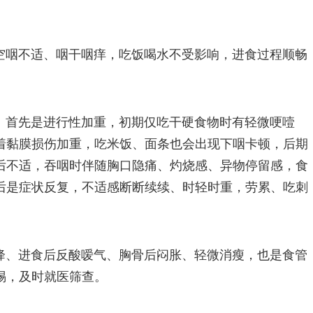
空咽不适、咽干咽痒，吃饭喝水不受影响，进食过程顺畅
：首先是进行性加重，初期仅吃干硬食物时有轻微哽噎
着黏膜损伤加重，吃米饭、面条也会出现下咽卡顿，后期
后不适，吞咽时伴随胸口隐痛、灼烧感、异物停留感，食
后是症状反复，不适感断断续续、时轻时重，劳累、吃刺
。
降、进食后反酸嗳气、胸骨后闷胀、轻微消瘦，也是食管
惕，及时就医筛查。