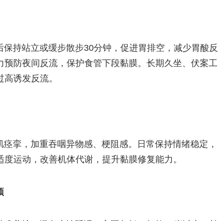
后保持站立或缓步散步30分钟，促进胃排空，减少胃酸反
力预防夜间反流，保护食管下段黏膜。长期久坐、伏案工
过高诱发反流。
肌痉挛，加重吞咽异物感、梗阻感。日常保持情绪稳定，
适度运动，改善机体代谢，提升黏膜修复能力。
预