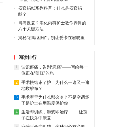
器官捐献系列科普：什么是器官捐
献？
胃痛反复？消化内科护士教你养胃的
六个关键方法
揭秘“吞咽困难”，别让爱卡在喉咙里
阅读排行
认识疼痛，告别“忍痛”——写给每一
1
位正在“硬扛”的您
手术快结束了护士为什么一遍又一遍
2
地数纱布？
手术室里为什么那么冷？不是空调坏
3
了是护士在用温度保护你
生活即训练，游戏即治疗 —— 让孩
4
子在快乐中康复
麻醉后会变迟钝，这种担心有必要
5