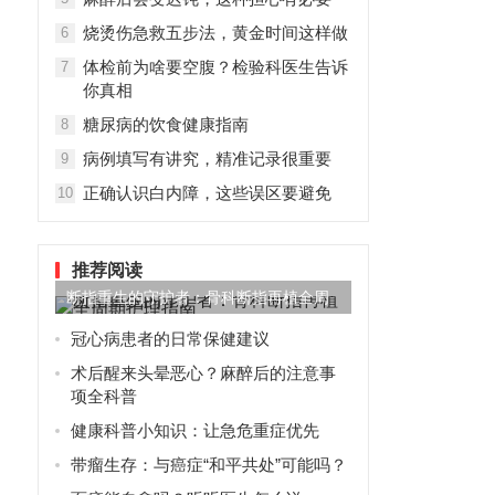
烧烫伤急救五步法，黄金时间这样做
6
体检前为啥要空腹？检验科医生告诉
7
你真相
糖尿病的饮食健康指南
8
病例填写有讲究，精准记录很重要
9
正确认识白内障，这些误区要避免
10
推荐阅读
断指重生的守护者：骨科断指再植全周
期护理指南
冠心病患者的日常保健建议
术后醒来头晕恶心？麻醉后的注意事
项全科普
健康科普小知识：让急危重症优先
带瘤生存：与癌症“和平共处”可能吗？