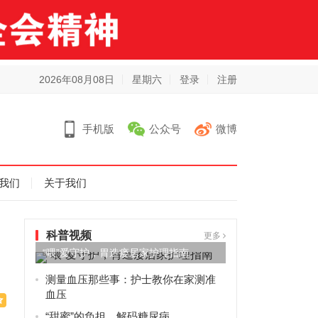
2026年08月08日
星期六
登录
注册
手机版
公众号
微博
我们
关于我们
科普视频
更多
“喂”爱守护，胃造瘘居家护理指南
测量血压那些事：护士教你在家测准
血压
“甜蜜”的负担，解码糖尿病