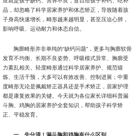
应就是孩子缺钙、营养不良，盲目给孩子补钙、吃补
品，却忽略了科学居家养护和体态矫正，导致随着孩
子身高快速增长，畸形越来越明显，甚至压迫心肺，
影响呼吸、运动耐力和体态自信。
胸廓畸形并非单纯的“缺钙问题”，更多与胸廓软骨
发育不均衡、长期不良姿势、呼吸模式异常、胸廓受
力紊乱相关。轻度畸形通过科学居家养护、规范锻
炼、生活干预，大多可以有效改善、控制进展；中重
度畸形无论是佩戴矫正器具还是手术矫正，居家护理
都是康复效果的关键。今天就为各位家长详细科普漏
斗胸、鸡胸的居家养护全套知识，帮助孩子科学矫
正、平稳发育。
一、先分清！漏斗胸和鸡胸有什么区别