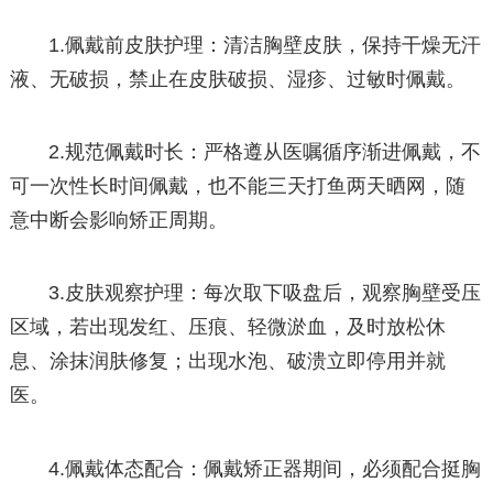
1.佩戴前皮肤护理：清洁胸壁皮肤，保持干燥无汗
液、无破损，禁止在皮肤破损、湿疹、过敏时佩戴。
2.规范佩戴时长：严格遵从医嘱循序渐进佩戴，不
可一次性长时间佩戴，也不能三天打鱼两天晒网，随
意中断会影响矫正周期。
3.皮肤观察护理：每次取下吸盘后，观察胸壁受压
区域，若出现发红、压痕、轻微淤血，及时放松休
息、涂抹润肤修复；出现水泡、破溃立即停用并就
医。
4.佩戴体态配合：佩戴矫正器期间，必须配合挺胸