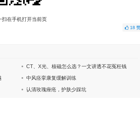
一扫在手机打开当前页
18
CT、X光、核磁怎么选？一文讲透不花冤枉钱
越
中风痉挛康复缓解训练
认清玫瑰痤疮，护肤少踩坑