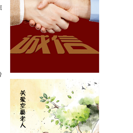
屈
，
骨