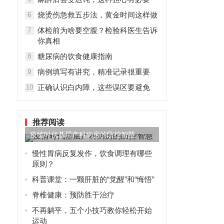
烧烫伤急救五步法，黄金时间这样做
6
体检前为啥要空腹？检验科医生告诉
7
你真相
糖尿病的饮食健康指南
8
病例填写有讲究，精准记录很重要
9
正确认识白内障，这些误区要避免
10
推荐阅读
疫情时代基层产科病房的防控智慧
慢性胃病反复发作，饮食调理有哪些
原则？
科普课堂：一颗肝脏的“觉醒”和“悔悟”
脊椎健康：预防胜于治疗
不再躺平，五个小技巧教你轻松开始
运动