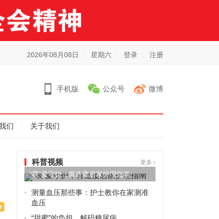
2026年08月08日
星期六
登录
注册
手机版
公众号
微博
我们
关于我们
科普视频
更多
“喂”爱守护，胃造瘘居家护理指南
测量血压那些事：护士教你在家测准
血压
“甜蜜”的负担，解码糖尿病