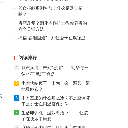
器官捐献系列科普：什么是器官捐
献？
胃痛反复？消化内科护士教你养胃的
六个关键方法
揭秘“吞咽困难”，别让爱卡在喉咙里
阅读排行
认识疼痛，告别“忍痛”——写给每一
1
位正在“硬扛”的您
手术快结束了护士为什么一遍又一遍
2
地数纱布？
克
手术室里为什么那么冷？不是空调坏
3
了是护士在用温度保护你
生活即训练，游戏即治疗 —— 让孩
4
子在快乐中康复
麻醉后会变迟钝，这种担心有必要
5