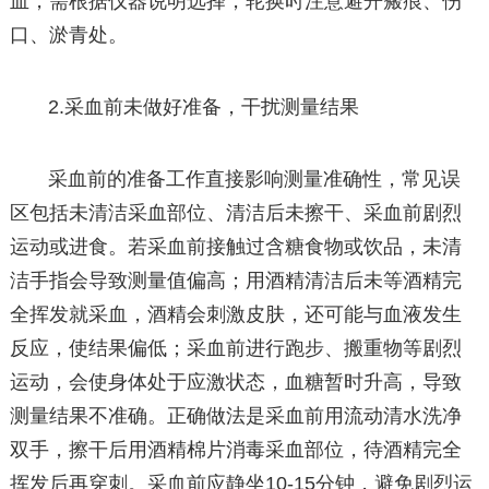
血，需根据仪器说明选择，轮换时注意避开瘢痕、伤
口、淤青处。
2.采血前未做好准备，干扰测量结果
采血前的准备工作直接影响测量准确性，常见误
区包括未清洁采血部位、清洁后未擦干、采血前剧烈
运动或进食。若采血前接触过含糖食物或饮品，未清
洁手指会导致测量值偏高；用酒精清洁后未等酒精完
全挥发就采血，酒精会刺激皮肤，还可能与血液发生
反应，使结果偏低；采血前进行跑步、搬重物等剧烈
运动，会使身体处于应激状态，血糖暂时升高，导致
测量结果不准确。正确做法是采血前用流动清水洗净
双手，擦干后用酒精棉片消毒采血部位，待酒精完全
挥发后再穿刺。采血前应静坐10-15分钟，避免剧烈运