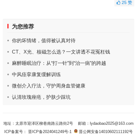
25
赞
为您推荐
你的坏情绪，值得被认真对待
CT、X光、核磁怎么选？一文讲透不花冤枉钱
麻醉睡眠治疗：从“打一针”到“治一病”的跨越
中风痉挛康复缓解训练
微创介入疗法，守护周身血管健康
认清玫瑰痤疮，护肤少踩坑
地址：太原市迎泽区柳巷南路云路街2号
邮箱：lydaobao2025@163.com
ICP备案号： 晋ICP备2024041249号-1
晋公网安备14010602111192号