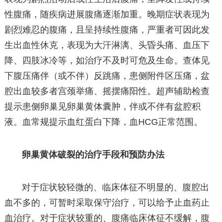
性腹痛，随疾病进展腹痛逐渐加重。晚期症状表现为
剧烈难忍的腹痛，且呈持续性腹痛，严重者可因此发
生出血性休克，表现为大汗淋漓、头昏头痛、血压下
降、四肢冰冷等，如治疗不及时可危及生命。查体见
下腹压痛伴（或不伴）反跳痛，患侧附件区压痛，盆
腔出血较多者宫颈举痛、摇摆痛阳性。超声辅助检查
提示患侧卵巢见卵巢黄体囊肿，伴或不伴有盆腔积
液。血常规提示血红蛋白下降，血HCG正常范围。
卵巢黄体破裂的治疗手段和预防办法
对于症状较轻微的、临床体征不明显的、腹腔出
血不多的，可暂时采取保守治疗，可以给予止血药止
血治疗。对于症状较重的、腹痛临床体征不缓解，腹