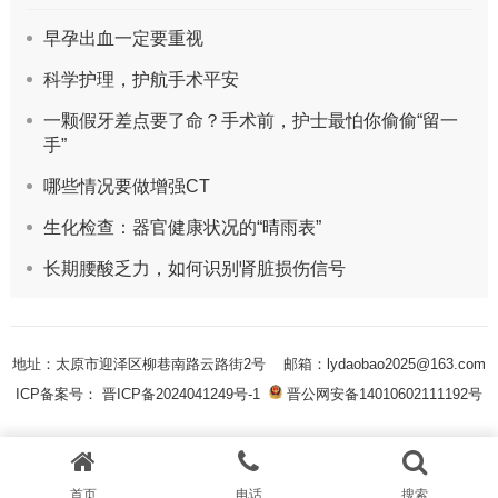
早孕出血一定要重视
科学护理，护航手术平安
一颗假牙差点要了命？手术前，护士最怕你偷偷“留一
手”
哪些情况要做增强CT
生化检查：器官健康状况的“晴雨表”
长期腰酸乏力，如何识别肾脏损伤信号
地址：太原市迎泽区柳巷南路云路街2号
邮箱：lydaobao2025@163.com
ICP备案号： 晋ICP备2024041249号-1
晋公网安备14010602111192号
首页
电话
搜索