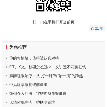
扫一扫在手机打开当前页
21
赞
为您推荐
你的坏情绪，值得被认真对待
CT、X光、核磁怎么选？一文讲透不花冤枉钱
麻醉睡眠治疗：从“打一针”到“治一病”的跨越
中风痉挛康复缓解训练
微创介入疗法，守护周身血管健康
认清玫瑰痤疮，护肤少踩坑