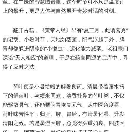
至。在中医的智慧图谱里，这个时节可不只是温度计
上的攀升，更是人体与自然展开奇妙对话的时刻。
翻开古籍，《黄帝内经》早有“夏三月，此谓蕃秀”
的记载。小暑时节，天地如蒸笼，阳气浮越于外，脾
胃却像躲进阴凉的“小懒虫”，运化能力减弱。老祖宗们
深谙“天人相应”的道理，于是在药食同源的宝库中，寻
得了应对之法。
荷叶便是小暑馈赠的解暑良药。清晨带着露水摘
下的鲜荷叶，与粳米同煮，清香扑鼻的荷叶粥，不仅
能驱散暑气，还能帮脾胃恢复元气。从中医角度看，
荷叶味苦性平，归肝、脾、胃经，有清暑化湿、升发
清阳之效。若是暑湿困脾，总觉得头重如裹、四肢困