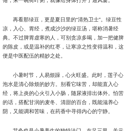
倦，来一碗荷叶粥，就像给身体打开了通风窗。
再看那绿豆，更是夏日里的“清热卫士”。绿豆性
凉，入心、胃经，煮成沙沙的绿豆汤，堪称消暑经
典。不过脾胃虚寒的人，可别贪凉多喝，加一把健脾
的陈皮，或是温补的红枣，让寒凉之性变得温和，这
便是中医配伍的精妙之处。
小暑时节，人易烦躁，心火旺盛。此时，莲子心
泡水是清心除烦的妙方。别看它味苦，却能直入心
经，将上炎的心火引入小肠，随尿液排出体外。怕苦
的话，搭配甘润的麦冬、清甜的百合，既能滋养心
阴，又能调和苦味，在药香中寻得内心的宁静。
艾灸也是小暑养生的独特法门。在足三里、关元