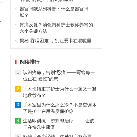
器官捐献系列科普：什么是器官捐
献？
在
胃痛反复？消化内科护士教你养胃的
六个关键方法
揭秘“吞咽困难”，别让爱卡在喉咙里
阅读排行
认识疼痛，告别“忍痛”——写给每一
1
位正在“硬扛”的您
手术快结束了护士为什么一遍又一遍
2
地数纱布？
手术室里为什么那么冷？不是空调坏
3
了是护士在用温度保护你
生活即训练，游戏即治疗 —— 让孩
4
子在快乐中康复
麻醉后会变迟钝，这种担心有必要
5