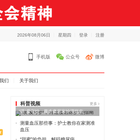
2026年08月06日
星期四
登录
注册
手机版
公众号
微博
我们
关于我们
科普视频
更多
“喂”爱守护，胃造瘘居家护理指南
测量血压那些事：护士教你在家测准
血压
“甜蜜”的负担，解码糖尿病