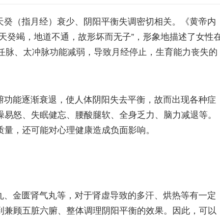
天癸（指月经）衰少、阴阳平衡失调密切相关。《黄帝内
天癸竭，地道不通，故形坏而无子”，形象地描述了女性
，任脉、太冲脉功能减弱，导致月经停止，生育能力丧失的
腑功能逐渐衰退，使人体阴阳失去平衡，故而出现各种症
躁易怒、失眠健忘、腰酸腿软、全身乏力、脑力减退等。
质量，还可能对心理健康造成负面影响。
丸、金匮肾气丸等，对于肾虚导致的多汗、烘热等有一定
到兼顾五脏六腑、整体调理阴阳平衡的效果。因此，可以