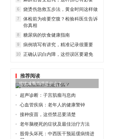
烧烫伤急救五步法，黄金时间这样做
6
体检前为啥要空腹？检验科医生告诉
7
你真相
糖尿病的饮食健康指南
8
病例填写有讲究，精准记录很重要
9
正确认识白内障，这些误区要避免
10
推荐阅读
埋线减重原理是什么？
超声诊断：子宫肌瘤与息肉
心血管疾病：老年人的健康警钟
接种疫苗，这些禁忌要清楚
老年脑梗死的症状及最佳治疗方法
股骨头坏死：中西医干预延缓病情进