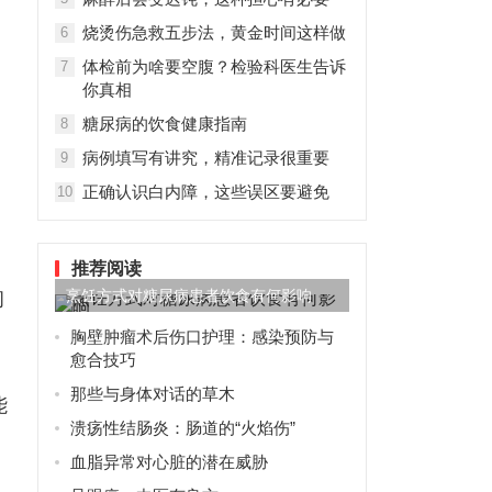
烧烫伤急救五步法，黄金时间这样做
6
体检前为啥要空腹？检验科医生告诉
7
你真相
糖尿病的饮食健康指南
8
病例填写有讲究，精准记录很重要
9
正确认识白内障，这些误区要避免
10
推荐阅读
烹饪方式对糖尿病患者饮食有何影响
初
胸壁肿瘤术后伤口护理：感染预防与
愈合技巧
那些与身体对话的草木
能
溃疡性结肠炎：肠道的“火焰伤”
血脂异常对心脏的潜在威胁