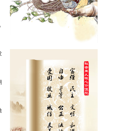
风
发
期
激