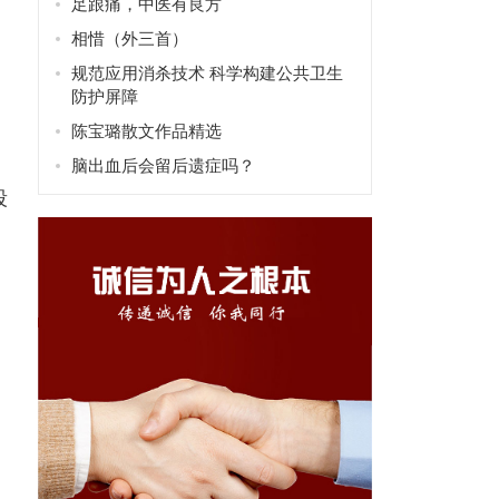
足跟痛，中医有良方
相惜（外三首）
。
规范应用消杀技术 科学构建公共卫生
防护屏障
陈宝璐散文作品精选
脑出血后会留后遗症吗？
段