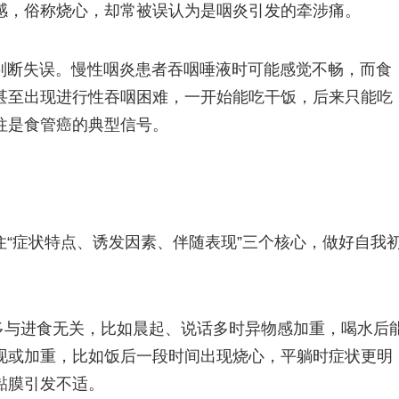
感，俗称烧心，却常被误认为是咽炎引发的牵涉痛。
判断失误。慢性咽炎患者吞咽唾液时可能感觉不畅，而食
甚至出现进行性吞咽困难，一开始能吃干饭，后来只能吃
往是食管癌的典型信号。
“症状特点、诱发因素、伴随表现”三个核心，做好自我
多与进食无关，比如晨起、说话多时异物感加重，喝水后
现或加重，比如饭后一段时间出现烧心，平躺时症状更明
黏膜引发不适。