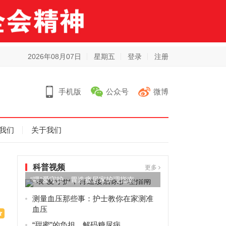
2026年08月07日
星期五
登录
注册
手机版
公众号
微博
我们
关于我们
科普视频
更多
“喂”爱守护，胃造瘘居家护理指南
测量血压那些事：护士教你在家测准
血压
“甜蜜”的负担，解码糖尿病