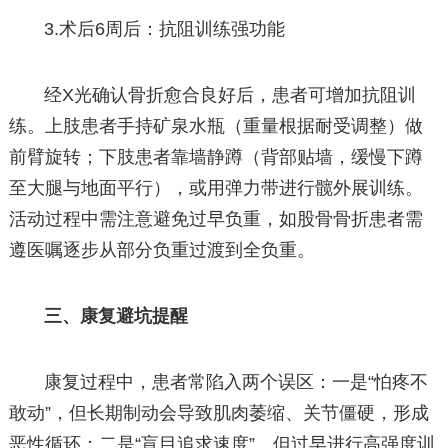
3.术后6周后：抗阻训练强功能
经X光确认骨折愈合良好后，患者可增加抗阻训
练。上肢患者手持矿泉水瓶（重量根据耐受调整）做
前臂旋转；下肢患者靠墙静蹲（背部贴墙，缓慢下蹲
至大腿与地面平行），或用弹力带进行髋外展训练。
活动过程中需注意避免过早负重，如股骨骨折患者需
遵医嘱逐步从部分负重过渡到全负重。
三、康复避坑提醒
康复过程中，患者常陷入两个误区：一是“怕疼不
敢动”，但长期制动会导致肌肉萎缩、关节僵硬，形成
恶性循环；二是“盲目追求速度”，但过早进行高强度训