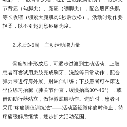
节背屈（勾脚尖）、跖屈（绷脚尖），配合股四头肌
等长收缩（绷紧大腿肌肉5秒后放松）。活动时动作要
轻柔，以不引起剧烈疼痛为度。
2.术后3-6周：主动活动增力量
骨痂初步形成后，可逐步过渡到主动活动。上肢
患者可尝试用患肢完成刷牙、洗脸等日常动作，配合
弹力带进行肩外展、肘屈伸训练；下肢患者可在床边
坐位练习抬腿（膝关节伸直，缓慢抬高30°-45°），或
借助助行器站立，做轻微屈膝动作。进阶时，患者可
采用“疼痛阈值训练法”——活动至轻微疼痛时停止，待
疼痛缓解后继续，逐步扩大活动范围。