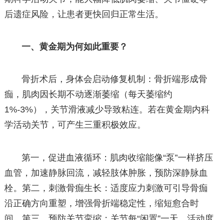
后遗症风险，让患者更快回归正常生活。
一、黄金期为何如此重要？
骨折术后，身体会启动修复机制：骨折端形成骨
痂，肌肉因长期不动逐渐萎缩（每天萎缩约
1%-3%），关节滑液减少导致粘连。若在黄金期内科
学活动关节，可产生三重积极效应。
第一，促进血液循环：肌肉收缩能像“泵”一样挤压
血管，加速静脉回流，减轻肢体肿胀，预防深静脉血
栓。第二，刺激骨痂生长：适度应力刺激可引导骨痂
沿正确方向重塑，增强骨折端稳定性，缩短愈合时
间。第三，预防关节挛缩：关节每“闲置”一天，活动度