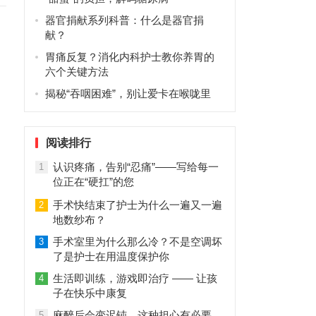
器官捐献系列科普：什么是器官捐
献？
胃痛反复？消化内科护士教你养胃的
六个关键方法
揭秘“吞咽困难”，别让爱卡在喉咙里
阅读排行
认识疼痛，告别“忍痛”——写给每一
1
位正在“硬扛”的您
手术快结束了护士为什么一遍又一遍
2
地数纱布？
手术室里为什么那么冷？不是空调坏
3
了是护士在用温度保护你
生活即训练，游戏即治疗 —— 让孩
4
子在快乐中康复
麻醉后会变迟钝，这种担心有必要
5