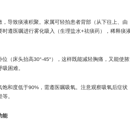
嗽，导致痰液积聚。家属可轻拍患者背部（从下往上、由
要时遵医嘱进行雾化吸入（生理盐水+祛痰药），稀释痰
（床头抬高30°-45°），这样既能减轻胸痛，又能使脓
呼吸困难。
氧饱和度低于90%，需遵医嘱吸氧。注意观察吸氧后症状
轻等。
功能