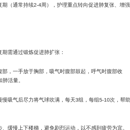
期（通常持续2-4周），护理重点转向促进肺复张、增强
复期需通过锻炼促进肺扩张：
腹部，一手放于胸部，吸气时腹部鼓起，呼气时腹部收
增加肺活量。
慢吸气后尽力将气球吹满，每天3组，每组5-10次，帮
步、缓慢上下楼梯，避免剧烈运动，以不感到疲劳为宜。