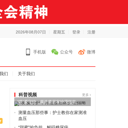
2026年08月07日
星期五
登录
注册
手机版
公众号
微博
我们
关于我们
科普视频
更多
“喂”爱守护，胃造瘘居家护理指南
测量血压那些事：护士教你在家测准
血压
“甜蜜”的负担，解码糖尿病