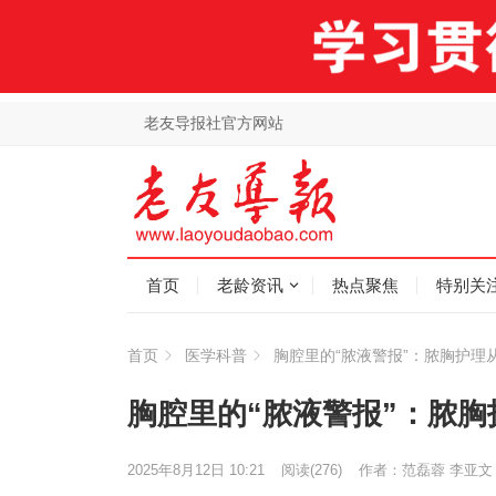
老友导报社官方网站
首页
老龄资讯
热点聚焦
特别关
首页
医学科普
胸腔里的“脓液警报”：脓胸护理
胸腔里的“脓液警报”：脓
2025年8月12日 10:21
阅读
(276)
作者：范磊蓉 李亚文