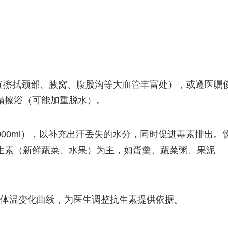
浴（擦拭颈部、腋窝、腹股沟等大血管丰富处），或遵医嘱
精擦浴（可能加重脱水）。
2000ml），以补充出汗丢失的水分，同时促进毒素排出。
生素（新鲜蔬菜、水果）为主，如蛋羹、蔬菜粥、果泥
录体温变化曲线，为医生调整抗生素提供依据。