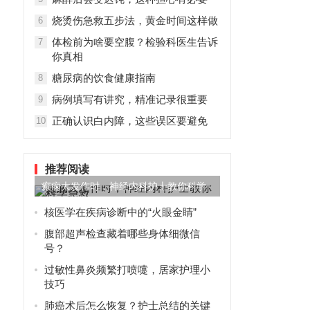
烧烫伤急救五步法，黄金时间这样做
6
体检前为啥要空腹？检验科医生告诉
7
你真相
糖尿病的饮食健康指南
8
病例填写有讲究，精准记录很重要
9
正确认识白内障，这些误区要避免
10
推荐阅读
癫痫大发作时，神经内科护士教你科学
急救
核医学在疾病诊断中的“火眼金睛”
腹部超声检查藏着哪些身体细微信
号？
过敏性鼻炎频繁打喷嚏，居家护理小
技巧
肺癌术后怎么恢复？护士总结的关键