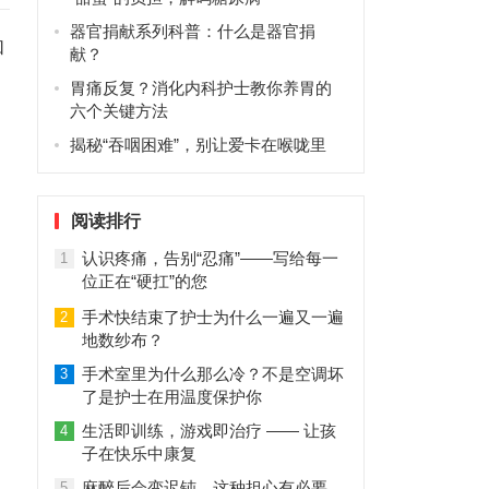
器官捐献系列科普：什么是器官捐
和
献？
胃痛反复？消化内科护士教你养胃的
六个关键方法
揭秘“吞咽困难”，别让爱卡在喉咙里
阅读排行
认识疼痛，告别“忍痛”——写给每一
1
位正在“硬扛”的您
手术快结束了护士为什么一遍又一遍
2
地数纱布？
手术室里为什么那么冷？不是空调坏
3
了是护士在用温度保护你
生活即训练，游戏即治疗 —— 让孩
4
子在快乐中康复
麻醉后会变迟钝，这种担心有必要
5