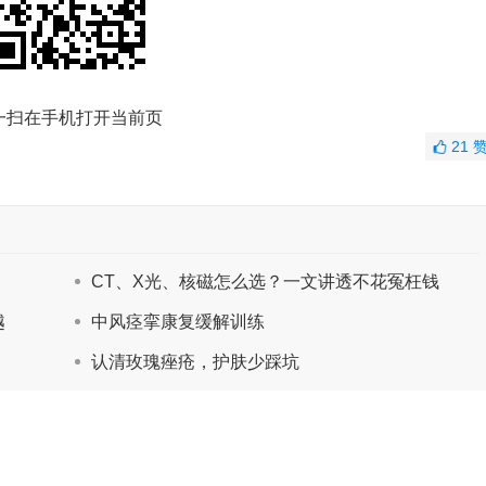
一扫在手机打开当前页
21
CT、X光、核磁怎么选？一文讲透不花冤枉钱
越
中风痉挛康复缓解训练
认清玫瑰痤疮，护肤少踩坑