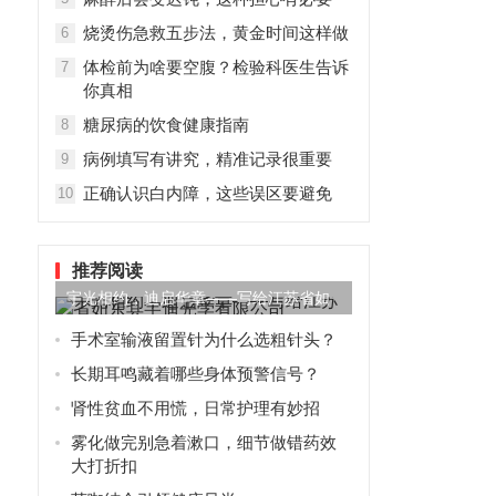
烧烫伤急救五步法，黄金时间这样做
6
体检前为啥要空腹？检验科医生告诉
7
你真相
糖尿病的饮食健康指南
8
病例填写有讲究，精准记录很重要
9
正确认识白内障，这些误区要避免
10
推荐阅读
宇光相约，迪启华章——写给江苏省如
东县宇迪光学有限公司
手术室输液留置针为什么选粗针头？
长期耳鸣藏着哪些身体预警信号？
肾性贫血不用慌，日常护理有妙招
雾化做完别急着漱口，细节做错药效
大打折扣