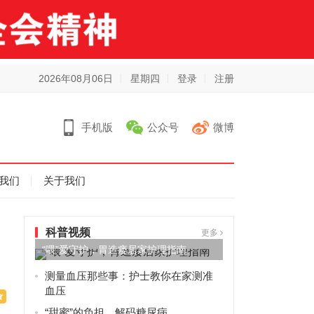
2026年08月06日
星期四
登录
注册
手机版
公众号
微博
我们
关于我们
科普视频
更多
“喂”爱守护，胃造瘘居家护理指南
测量血压那些事：护士教你在家测准
血压
“甜蜜”的负担，解码糖尿病