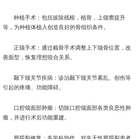
种植手术：包括拔除残根，植骨，上颌窦提升
等，为种植体植入创造良好的骨组织条件。
正颌手术：通过截骨手术调整上下颌骨位置，改
善面型，恢复理想咬合关系。
颞下颌关节疾病：诊治颞下颌关节紊乱、创伤等
引起的疼痛、功能障碍。
口腔颌面部肿瘤：切除口腔颌面部各类良恶性肿
瘤，并进行术后功能重建。
唇腭裂修复：多学科协作，对先天性唇腭裂患者