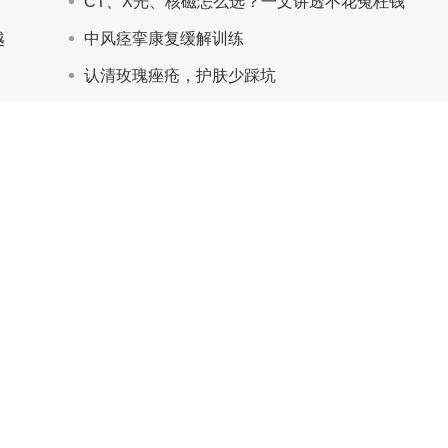
CT、X光、核磁怎么选？一文讲透不花冤枉钱
越
中风痉挛康复缓解训练
认清玫瑰痤疮，护肤少踩坑