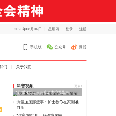
2026年08月06日
星期四
登录
注册
手机版
公众号
微博
我们
关于我们
科普视频
更多
“喂”爱守护，胃造瘘居家护理指南
测量血压那些事：护士教你在家测准
血压
“甜蜜”的负担，解码糖尿病