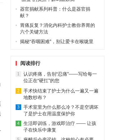
器官捐献系列科普：什么是器官捐
献？
胃痛反复？消化内科护士教你养胃的
六个关键方法
揭秘“吞咽困难”，别让爱卡在喉咙里
阅读排行
认识疼痛，告别“忍痛”——写给每一
1
位正在“硬扛”的您
助
手术快结束了护士为什么一遍又一遍
2
地数纱布？
膜
手术室里为什么那么冷？不是空调坏
3
供
了是护士在用温度保护你
生活即训练，游戏即治疗 —— 让孩
4
子在快乐中康复
可
麻醉后会变迟钝，这种担心有必要
5