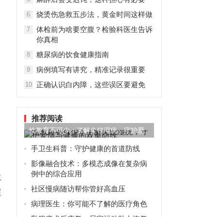
烧烫伤急救五步法，黄金时间这样做
6
体检前为啥要空腹？检验科医生告诉
7
你真相
糖尿病的饮食健康指南
8
病例填写有讲究，精准记录很重要
9
正确认识白内障，这些误区要避免
10
推荐阅读
性教育不可少：了解尖锐湿疣，守护爱
情与健康的双重防线
手卫生科普：守护健康的首道防线
。
影像融合技术：多模态成像在复杂病
例中的综合应用
生
社区慢病随访帮你管好高血压
超
病理医生：你可能不了解的医疗角色