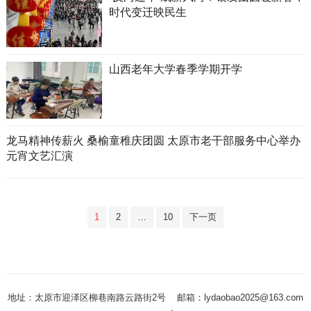
时代变迁映民生
山西老年大学春季学期开学
龙马精神传薪火 桑榆童稚庆团圆 太原市老干部服务中心举办
元宵文艺汇演
文
1
2
…
10
下一页
章
分
页
地址：太原市迎泽区柳巷南路云路街2号
邮箱：lydaobao2025@163.com