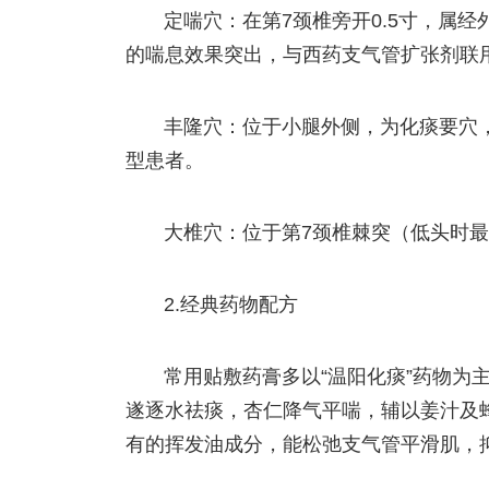
定喘穴：在第7颈椎旁开0.5寸，属
的喘息效果突出，与西药支气管扩张剂联
丰隆穴：位于小腿外侧，为化痰要穴
型患者。
大椎穴：位于第7颈椎棘突（低头时
2.经典药物配方
常用贴敷药膏多以“温阳化痰”药物为
遂逐水祛痰，杏仁降气平喘，辅以姜汁及
有的挥发油成分，能松弛支气管平滑肌，