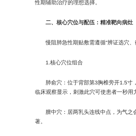
性期辅助治疗的理想选择。
二、核心穴位与配伍：精准靶向病灶
慢阻肺急性期贴敷需遵循“辨证选穴、
1.核心穴位组合
肺俞穴：位于背部第3胸椎旁开1.5
临床观察显示，刺激此穴可使患者一秒用力呼
膻中穴：居两乳头连线中点，为气之
著。