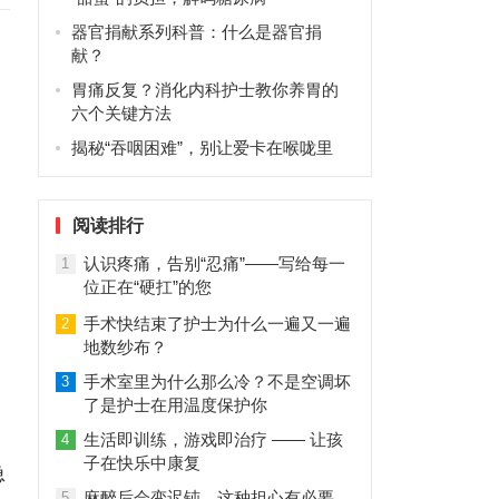
器官捐献系列科普：什么是器官捐
献？
胃痛反复？消化内科护士教你养胃的
六个关键方法
揭秘“吞咽困难”，别让爱卡在喉咙里
阅读排行
认识疼痛，告别“忍痛”——写给每一
1
位正在“硬扛”的您
手术快结束了护士为什么一遍又一遍
2
地数纱布？
手术室里为什么那么冷？不是空调坏
3
了是护士在用温度保护你
生活即训练，游戏即治疗 —— 让孩
4
子在快乐中康复
急
麻醉后会变迟钝，这种担心有必要
5