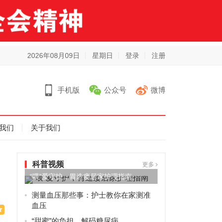
2026年08月09日
星期日
登录
注册
手机版
公众号
微博
我们
关于我们
科普视频
更多
“喂”爱守护，胃造瘘居家护理指南
测量血压那些事：护士教你在家测准
血压
“甜蜜”的负担，解码糖尿病