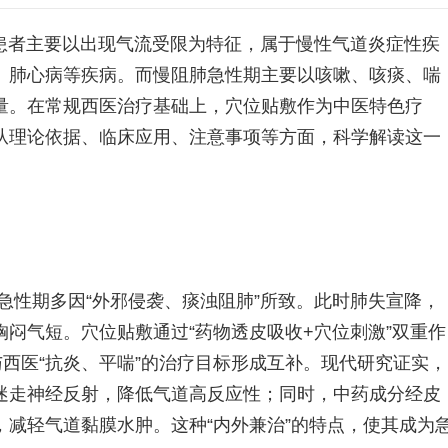
患者主要以出现气流受限为特征，属于慢性气道炎症性疾
、肺心病等疾病。而慢阻肺急性期主要以咳嗽、咳痰、喘
量。在常规西医治疗基础上，穴位贴敷作为中医特色疗
从理论依据、临床应用、注意事项等方面，科学解读这一
，急性期多因“外邪侵袭、痰浊阻肺”所致。此时肺失宣降，
闷气短。穴位贴敷通过“药物透皮吸收+穴位刺激”双重作
与西医“抗炎、平喘”的治疗目标形成互补。现代研究证实，
迷走神经反射，降低气道高反应性；同时，中药成分经皮
减轻气道黏膜水肿。这种“内外兼治”的特点，使其成为