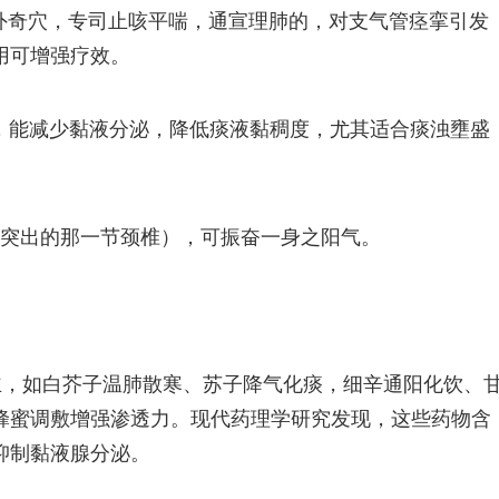
经外奇穴，专司止咳平喘，通宣理肺的，对支气管痉挛引发
用可增强疗效。
，能减少黏液分泌，降低痰液黏稠度，尤其适合痰浊壅盛
最突出的那一节颈椎），可振奋一身之阳气。
主，如白芥子温肺散寒、苏子降气化痰，细辛通阳化饮、
蜂蜜调敷增强渗透力。现代药理学研究发现，这些药物含
抑制黏液腺分泌。