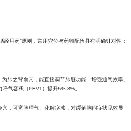
循经用药”原则，常用穴位与药物配伍具有明确针对性：
寸，为肺之背俞穴，能直接调节肺脏功能，增强通气效率。
气容积（FEV1）提升5%-8%。
会穴，可宽胸理气、化解痰浊，对缓解胸闷症状见效显