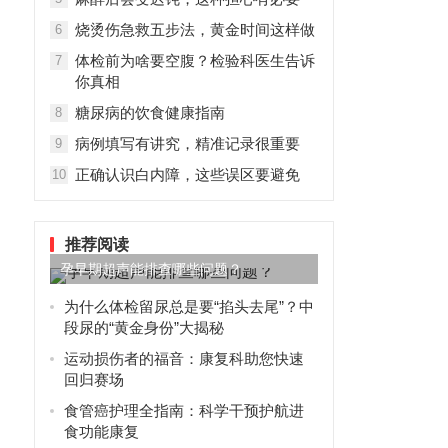
烧烫伤急救五步法，黄金时间这样做
6
体检前为啥要空腹？检验科医生告诉
7
你真相
糖尿病的饮食健康指南
8
病例填写有讲究，精准记录很重要
9
正确认识白内障，这些误区要避免
10
推荐阅读
孕早期超声能排查哪些问题？
为什么体检留尿总是要“掐头去尾”？中
段尿的“黄金身份”大揭秘
运动损伤者的福音：康复科助您快速
回归赛场
食管癌护理全指南：科学干预护航进
食功能康复