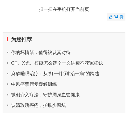
扫一扫在手机打开当前页
34
赞
为您推荐
你的坏情绪，值得被认真对待
CT、X光、核磁怎么选？一文讲透不花冤枉钱
麻醉睡眠治疗：从“打一针”到“治一病”的跨越
中风痉挛康复缓解训练
微创介入疗法，守护周身血管健康
认清玫瑰痤疮，护肤少踩坑