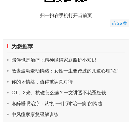
扫一扫在手机打开当前页
25
赞
为您推荐
陪伴也是治疗：精神障碍家庭照护小知识
激素波动牵动情绪：女性一生要跨过的几道心理“坎”
你的坏情绪，值得被认真对待
CT、X光、核磁怎么选？一文讲透不花冤枉钱
麻醉睡眠治疗：从“打一针”到“治一病”的跨越
中风痉挛康复缓解训练