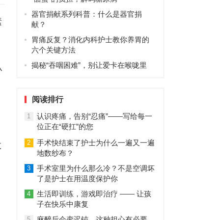
器官捐献系列科普：什么是器官捐
素
献？
胃痛反复？消化内科护士教你养胃的
六个关键方法
揭秘“吞咽困难”，别让爱卡在喉咙里
从
阅读排行
认识疼痛，告别“忍痛”——写给每一
1
位正在“硬扛”的您
手术快结束了护士为什么一遍又一遍
2
效
地数纱布？
手术室里为什么那么冷？不是空调坏
3
了是护士在用温度保护你
生活即训练，游戏即治疗 —— 让孩
4
子在快乐中康复
麻醉后会变迟钝，这种担心有必要
5