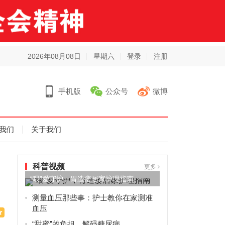
2026年08月08日
星期六
登录
注册
手机版
公众号
微博
我们
关于我们
科普视频
更多
“喂”爱守护，胃造瘘居家护理指南
测量血压那些事：护士教你在家测准
血压
“甜蜜”的负担，解码糖尿病