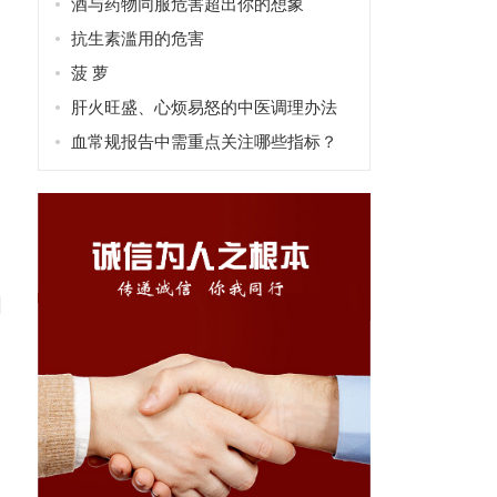
酒与药物同服危害超出你的想象
抗生素滥用的危害
菠 萝
肝火旺盛、心烦易怒的中医调理办法
血常规报告中需重点关注哪些指标？
阳