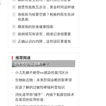
其
烧烫伤急救五步法，黄金时间这样做
6
体检前为啥要空腹？检验科医生告诉
7
药
你真相
糖尿病的饮食健康指南
8
病例填写有讲究，精准记录很重要
9
正确认识白内障，这些误区要避免
10
推荐阅读
宫外孕是怎么回事？
小儿乳糖不耐受vs感染性腹泻区分
生物标志物：未来肝病诊断的新希望
应该了解的过敏性哮喘科普知识
消化道早癌“捕手”：内镜下黏膜切除术
在基层的应用价值