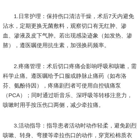
1.日常护理：保持伤口清洁干燥，术后7天内避免
沾水，定期更换无菌敷料，观察切口有无红肿、渗
血、渗液及皮下气肿。若出现感染迹象（如发热、渗
脓），遵医嘱使用抗生素，加强换药频率。
2.疼痛管理：术后切口疼痛会影响呼吸和咳嗽，需
科学止痛。遵医嘱给予口服或静脉止痛药（如布洛
芬、氨酚待因），疼痛剧烈者可使用自控镇痛泵
（PCA）；同时通过听音乐、深呼吸等转移注意力，
咳嗽时用手按压伤口两侧，减少牵拉痛。
3.活动指导：指导患者活动时动作轻柔，避免剧烈
咳嗽、转身、弯腰等牵拉伤口的动作，穿宽松棉质衣