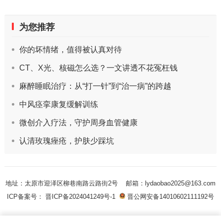
为您推荐
你的坏情绪，值得被认真对待
CT、X光、核磁怎么选？一文讲透不花冤枉钱
麻醉睡眠治疗：从“打一针”到“治一病”的跨越
中风痉挛康复缓解训练
微创介入疗法，守护周身血管健康
认清玫瑰痤疮，护肤少踩坑
地址：太原市迎泽区柳巷南路云路街2号
邮箱：lydaobao2025@163.com
ICP备案号： 晋ICP备2024041249号-1
晋公网安备14010602111192号