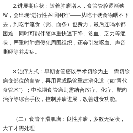
2.进展期症状：随着肿瘤增大，食管管腔逐渐狭
窄，会出现“进行性吞咽困难”——从吃干硬食物咽不下
去，到吃半流食（粥、面条）也费力，最后连喝水都
困难；同时可能伴随体重快速下降、贫血、乏力等症
状，严重时肿瘤侵犯周围组织，还会引发呕血、声音
嘶哑等并发症。
3.治疗方式：早期食管癌以手术切除为主，需切除
病变部位的食管，再用胃或肠管重建消化道（如“胃代
食管术”）；中晚期食管癌则需结合放疗、化疗、靶向
治疗等综合手段，控制肿瘤进展，改善进食功能。
（二）食管平滑肌瘤：良性肿瘤，多数无症状，
大了才需处理