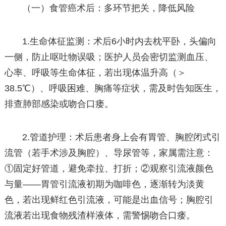
（一）食管癌术后：多环节把关，降低风险
1.生命体征监测：术后6小时内去枕平卧，头偏向
一侧，防止呕吐物误吸；医护人员会密切监测血压、
心率、呼吸等生命体征，若出现体温升高（＞
38.5℃）、呼吸困难、胸痛等症状，需及时告知医生，
排查肺部感染或吻合口瘘。
2.管道护理：术后患者身上会有胃管、胸腔闭式引
流管（若手术涉及胸腔）、导尿管等，家属需注意：
①固定好管道，避免牵拉、打折；②观察引流液颜色
与量——胃管引流液初期为咖啡色，逐渐转为淡黄
色，若出现鲜红色引流液，可能是出血信号；胸腔引
流液若出现食物残渣样液体，需警惕吻合口瘘。