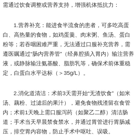
需通过饮食调整或营养支持，增强机体抵抗力：
1.营养补充：能进食半流食的患者，可多吃高蛋
白、高热量的食物，如鸡蛋羹、肉末粥、鱼汤、蛋白
粉等；若吞咽困难严重，无法通过口服补充营养，需
遵医嘱通过“肠内营养管”（经鼻腔插入胃内）输注营养
液，或静脉输注氨基酸、脂肪乳等，确保术前体重稳
定，白蛋白水平达标（＞35g/L）。
2.消化道清洁：术前3天需开始“无渣饮食”（如米
汤、藕粉、过滤后的果汁），避免食物残渣留在食管
内；术前1天晚上需口服泻药（如聚乙二醇）清洁肠
道；手术当天早晨禁食禁水，并通过胃管进行胃肠减
压，排空胃内容物，防止手术中呕吐、误吸。