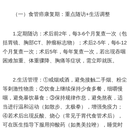
（一）食管癌康复期：重点随访+生活调整
1.定期随访：术后前2年，每3-6个月复查一次（包
括胃镜、胸部CT、肿瘤标志物）；术后2-5年，每6-12
个月复查一次；术后5年，每年复查一次，若出现吞咽
困难加重、体重骤降、胸痛等症状，需立即就医。
2.生活管理：①戒烟戒酒，避免接触二手烟、粉尘
等刺激性物质；②饮食上继续保持少食多餐，细嚼慢
咽，避免暴饮暴食；③保持规律作息，避免熬夜，适
当进行温和运动（如散步、太极拳），增强免疫力；
④若术后出现反酸、烧心（常见于胃代食管术后），
可在医生指导下服用抑酸药（如奥美拉唑），睡觉时