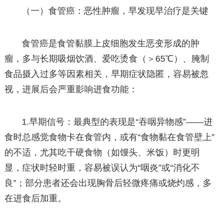
（一）食管癌：恶性肿瘤，早发现早治疗是关键
食管癌是食管黏膜上皮细胞发生恶变形成的肿
瘤，多与长期吸烟饮酒、爱吃烫食（＞65℃）、腌制
食品摄入过多等因素相关，早期症状隐匿，容易被忽
视，进展后会严重影响进食功能：
1.早期信号：最典型的表现是“吞咽异物感”——进
食时总感觉食物卡在食管内，或有“食物黏在食管壁上”
的不适，尤其吃干硬食物（如馒头、米饭）时更明
显，症状时轻时重，容易被误认为“咽炎”或“消化不
良”；部分患者还会出现胸骨后轻微疼痛或烧灼感，多
在进食后加重。