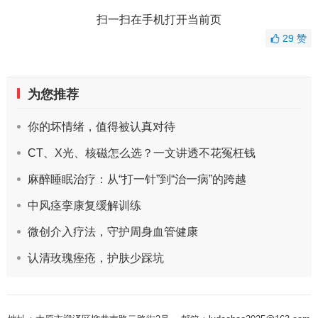
扫一扫在手机打开当前页
29
赞
为您推荐
你的坏情绪，值得被认真对待
CT、X光、核磁怎么选？一文讲透不花冤枉钱
麻醉睡眠治疗：从“打一针”到“治一病”的跨越
中风痉挛康复缓解训练
微创介入疗法，守护周身血管健康
认清玫瑰痤疮，护肤少踩坑