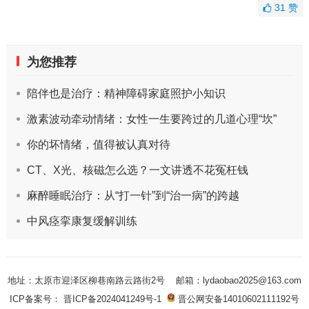
31
赞
为您推荐
陪伴也是治疗：精神障碍家庭照护小知识
激素波动牵动情绪：女性一生要跨过的几道心理“坎”
你的坏情绪，值得被认真对待
CT、X光、核磁怎么选？一文讲透不花冤枉钱
麻醉睡眠治疗：从“打一针”到“治一病”的跨越
中风痉挛康复缓解训练
地址：太原市迎泽区柳巷南路云路街2号
邮箱：lydaobao2025@163.com
ICP备案号： 晋ICP备2024041249号-1
晋公网安备14010602111192号