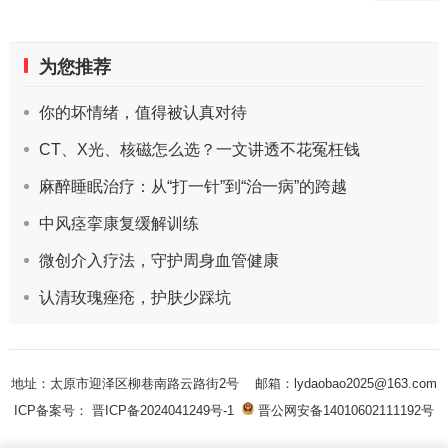
为您推荐
你的坏情绪，值得被认真对待
CT、X光、核磁怎么选？一文讲透不花冤枉钱
麻醉睡眠治疗：从“打一针”到“治一病”的跨越
中风痉挛康复缓解训练
微创介入疗法，守护周身血管健康
认清玫瑰痤疮，护肤少踩坑
地址：太原市迎泽区柳巷南路云路街2号
邮箱：lydaobao2025@163.com
ICP备案号： 晋ICP备2024041249号-1
晋公网安备14010602111192号