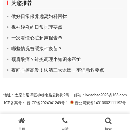
为您推荐
做好日常保养远离妇科困扰
视神经炎的日常护理要点
一次看懂心脏超声报告单
哪些情况暂缓接种疫苗？
颈肩酸痛？针灸调理小知识来帮忙
夜间心梗高发！认清三大诱因，牢记急救要点
地址：太原市迎泽区柳巷南路云路街2号
邮箱：lydaobao2025@163.com
ICP备案号： 晋ICP备2024041249号-1
晋公网安备14010602111192号
首页
电话
搜索