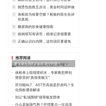
烧烫伤急救五步法，黄金时间这样做
6
体检前为啥要空腹？检验科医生告诉
7
你真相
糖尿病的饮食健康指南
8
病例填写有讲究，精准记录很重要
9
正确认识白内障，这些误区要避免
10
推荐阅读
重症肺炎康复后如何进行护理？
体检单上惊现肾积水，专家教您辨别
肾脏里的“真假美猴王”
肝功能ALT、AST升高就是肝炎吗？生
化指标通俗解读
别让“私域围猎”侵害银发群体
什么是纵隔气肿？护理要点一次说清