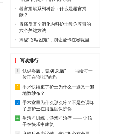
器官捐献系列科普：什么是器官捐
献？
胃痛反复？消化内科护士教你养胃的
六个关键方法
揭秘“吞咽困难”，别让爱卡在喉咙里
阅读排行
认识疼痛，告别“忍痛”——写给每一
1
位正在“硬扛”的您
手术快结束了护士为什么一遍又一遍
2
地数纱布？
手术室里为什么那么冷？不是空调坏
3
了是护士在用温度保护你
生活即训练，游戏即治疗 —— 让孩
4
子在快乐中康复
麻醉后会变迟钝，这种担心有必要
5