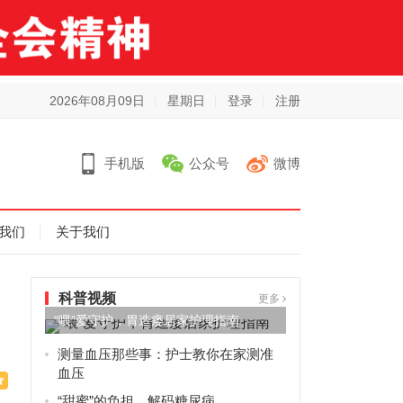
2026年08月09日
星期日
登录
注册
手机版
公众号
微博
我们
关于我们
科普视频
更多
“喂”爱守护，胃造瘘居家护理指南
测量血压那些事：护士教你在家测准
血压
“甜蜜”的负担，解码糖尿病