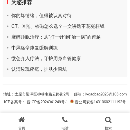
为您推荐
你的坏情绪，值得被认真对待
CT、X光、核磁怎么选？一文讲透不花冤枉钱
麻醉睡眠治疗：从“打一针”到“治一病”的跨越
中风痉挛康复缓解训练
微创介入疗法，守护周身血管健康
认清玫瑰痤疮，护肤少踩坑
地址：太原市迎泽区柳巷南路云路街2号
邮箱：lydaobao2025@163.com
ICP备案号： 晋ICP备2024041249号-1
晋公网安备14010602111192号
首页
电话
搜索