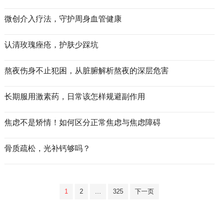
微创介入疗法，守护周身血管健康
认清玫瑰痤疮，护肤少踩坑
熬夜伤身不止犯困，从脏腑解析熬夜的深层危害
长期服用激素药，日常该怎样规避副作用
焦虑不是矫情！如何区分正常焦虑与焦虑障碍
骨质疏松，光补钙够吗？
文
1
2
…
325
下一页
章
分