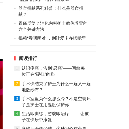
器官捐献系列科普：什么是器官捐
献？
胃痛反复？消化内科护士教你养胃的
六个关键方法
揭秘“吞咽困难”，别让爱卡在喉咙里
阅读排行
认识疼痛，告别“忍痛”——写给每一
1
位正在“硬扛”的您
手术快结束了护士为什么一遍又一遍
2
地数纱布？
手术室里为什么那么冷？不是空调坏
3
了是护士在用温度保护你
生活即训练，游戏即治疗 —— 让孩
4
子在快乐中康复
麻醉后会变迟钝，这种担心有必要
5