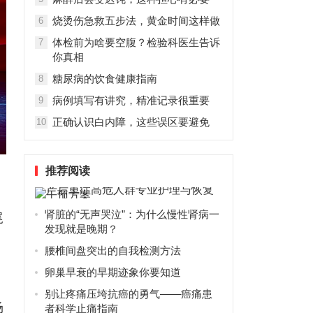
烧烫伤急救五步法，黄金时间这样做
6
体检前为啥要空腹？检验科医生告诉
7
你真相
糖尿病的饮食健康指南
8
病例填写有讲究，精准记录很重要
9
正确认识白内障，这些误区要避免
10
推荐阅读
肾脏的“无声哭泣”：为什么慢性肾病一
尾
发现就是晚期？
腰椎间盘突出的自我检测方法
卵巢早衰的早期迹象你要知道
别让疼痛压垮抗癌的勇气——癌痛患
场
者科学止痛指南