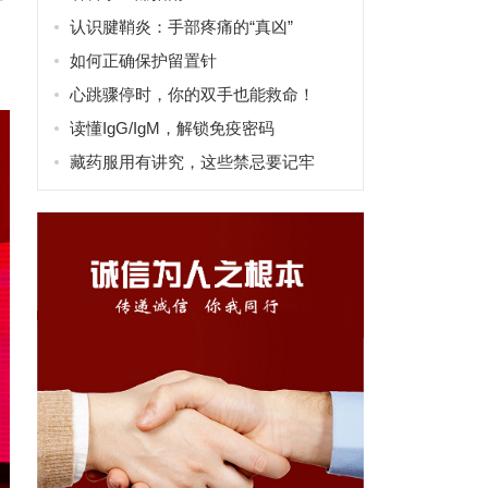
认识腱鞘炎：手部疼痛的“真凶”
如何正确保护留置针
心跳骤停时，你的双手也能救命！
读懂IgG/IgM，解锁免疫密码
藏药服用有讲究，这些禁忌要记牢